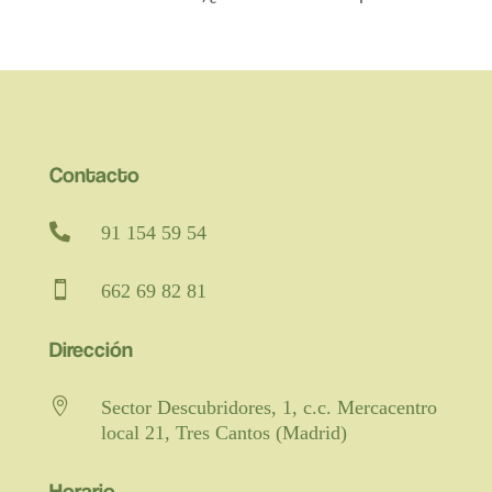
Contacto

91 154 59 54

662 69 82 81
Dirección

Sector Descubridores, 1, c.c. Mercacentro
local 21, Tres Cantos (Madrid)
Horario