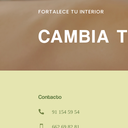
FORTALECE TU INTERIOR
CAMBIA T
Contacto

91 154 59 54

662 69 82 81