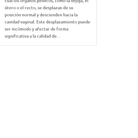
cual los órganos pélvicos, como la vejiga, el
útero o el recto, se desplazan de su
posición normal y descienden hacia la
cavidad vaginal. Este desplazamiento puede
ser incómodo y afectar de forma
significativa a la calidad de...