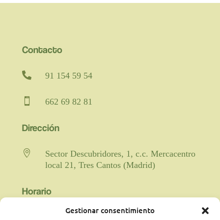
Contacto

91 154 59 54

662 69 82 81
Dirección

Sector Descubridores, 1, c.c. Mercacentro
local 21, Tres Cantos (Madrid)
Horario
Gestionar consentimiento

Fisioterapia y rehabilitación: De lunes a