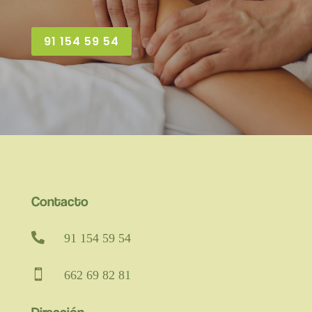
91 154 59 54
Contacto

91 154 59 54

662 69 82 81
Dirección