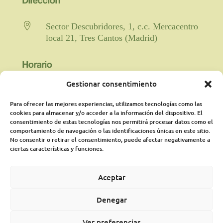

Sector Descubridores, 1, c.c. Mercacentro
local 21, Tres Cantos (Madrid)
Horario
Gestionar consentimiento

Fisioterapia y rehabilitación: De lunes a
viernes de 9:00 a 21:00 horas
Para ofrecer las mejores experiencias, utilizamos tecnologías como las
ininterrumpido.
cookies para almacenar y/o acceder a la información del dispositivo. El
consentimiento de estas tecnologías nos permitirá procesar datos como el
comportamiento de navegación o las identificaciones únicas en este sitio.
Psicología: Lunes de 18:00 a 21:00
No consentir o retirar el consentimiento, puede afectar negativamente a
presencialmente y martes online de 16:00a
ciertas características y funciones.
21:00 pudiéndose ampliar según
disponibilidad
Aceptar
Médico Rehabilitador: Jueves de 16:15 a
Denegar
20:00 horas.
Ver preferencias