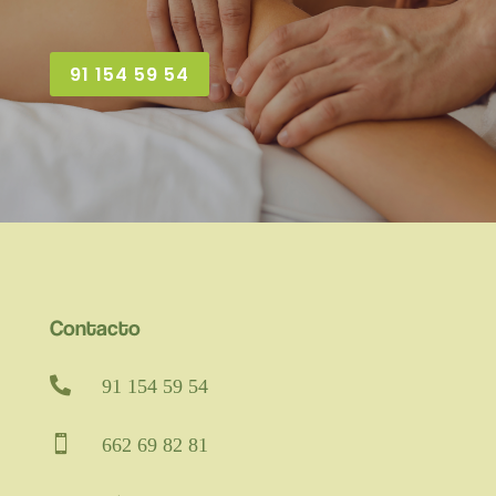
91 154 59 54
Contacto

91 154 59 54

662 69 82 81