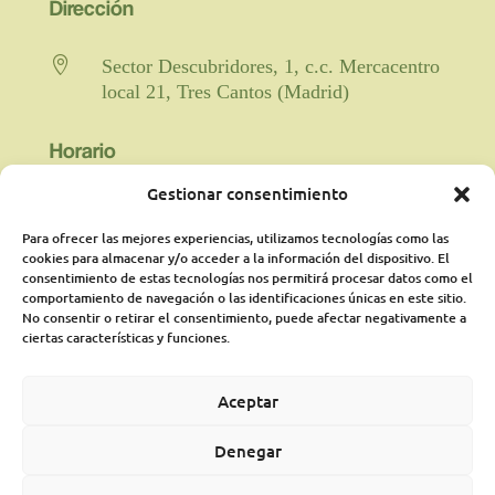
Dirección

Sector Descubridores, 1, c.c. Mercacentro
local 21, Tres Cantos (Madrid)
Horario
Gestionar consentimiento

Fisioterapia y rehabilitación: De lunes a
viernes de 9:00 a 21:00 horas
Para ofrecer las mejores experiencias, utilizamos tecnologías como las
cookies para almacenar y/o acceder a la información del dispositivo. El
ininterrumpido.
consentimiento de estas tecnologías nos permitirá procesar datos como el
comportamiento de navegación o las identificaciones únicas en este sitio.
Psicología: Lunes de 18:00 a 21:00
No consentir o retirar el consentimiento, puede afectar negativamente a
presencialmente y martes online de 16:00a
ciertas características y funciones.
21:00 pudiéndose ampliar según
disponibilidad
Aceptar
Médico Rehabilitador: Jueves de 16:15 a
Denegar
20:00 horas.