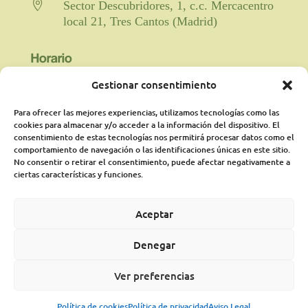

Sector Descubridores, 1, c.c. Mercacentro
local 21, Tres Cantos (Madrid)
Horario
Gestionar consentimiento

Fisioterapia y rehabilitación: De lunes a
viernes de 9:00 a 21:00 horas
Para ofrecer las mejores experiencias, utilizamos tecnologías como las
cookies para almacenar y/o acceder a la información del dispositivo. El
ininterrumpido.
consentimiento de estas tecnologías nos permitirá procesar datos como el
comportamiento de navegación o las identificaciones únicas en este sitio.
Psicología: Lunes de 18:00 a 21:00
No consentir o retirar el consentimiento, puede afectar negativamente a
presencialmente y martes online de 16:00a
ciertas características y funciones.
21:00 pudiéndose ampliar según
disponibilidad
Aceptar
Médico Rehabilitador: Jueves de 16:15 a
Denegar
20:00 horas.
Ver preferencias
Aviso legal
|
Política de privacidad
|
Política de cookies
PLAN DE PREPARACIÓN AL NACIMIENTO
Política de cookies
Política de privacidad
Aviso Legal