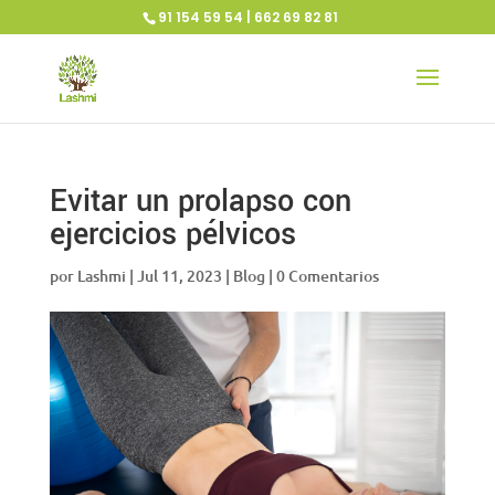
91 154 59 54 | 662 69 82 81
Evitar un prolapso con
ejercicios pélvicos
por
Lashmi
|
Jul 11, 2023
|
Blog
|
0 Comentarios