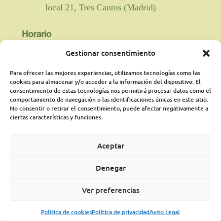
local 21, Tres Cantos (Madrid)
Horario
Gestionar consentimiento

Fisioterapia y rehabilitación: De lunes a
viernes de 9:00 a 21:00 horas
Para ofrecer las mejores experiencias, utilizamos tecnologías como las
cookies para almacenar y/o acceder a la información del dispositivo. El
ininterrumpido.
consentimiento de estas tecnologías nos permitirá procesar datos como el
comportamiento de navegación o las identificaciones únicas en este sitio.
Psicología: Lunes de 18:00 a 21:00
No consentir o retirar el consentimiento, puede afectar negativamente a
presencialmente y martes online de 16:00a
ciertas características y funciones.
21:00 pudiéndose ampliar según
disponibilidad
Aceptar
Médico Rehabilitador: Jueves de 16:15 a
Denegar
20:00 horas.
Ver preferencias
Aviso legal
|
Política de privacidad
|
Política de cookies
PLAN DE PREPARACIÓN AL NACIMIENTO
Política de cookies
Política de privacidad
Aviso Legal