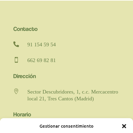
Contacto

91 154 59 54

662 69 82 81
Dirección

Sector Descubridores, 1, c.c. Mercacentro
local 21, Tres Cantos (Madrid)
Horario
Gestionar consentimiento

Fisioterapia y rehabilitación: De lunes a