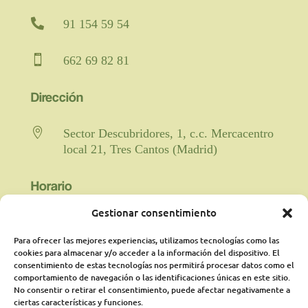

91 154 59 54

662 69 82 81
Dirección

Sector Descubridores, 1, c.c. Mercacentro
local 21, Tres Cantos (Madrid)
Horario
Gestionar consentimiento

Fisioterapia y rehabilitación: De lunes a
viernes de 9:00 a 21:00 horas
Para ofrecer las mejores experiencias, utilizamos tecnologías como las
ininterrumpido.
cookies para almacenar y/o acceder a la información del dispositivo. El
consentimiento de estas tecnologías nos permitirá procesar datos como el
comportamiento de navegación o las identificaciones únicas en este sitio.
Psicología: Lunes de 18:00 a 21:00
No consentir o retirar el consentimiento, puede afectar negativamente a
presencialmente y martes online de 16:00a
ciertas características y funciones.