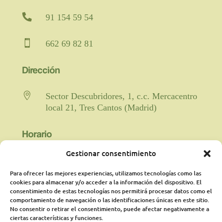

91 154 59 54

662 69 82 81
Dirección

Sector Descubridores, 1, c.c. Mercacentro
local 21, Tres Cantos (Madrid)
Horario
Gestionar consentimiento

Fisioterapia y rehabilitación: De lunes a
viernes de 9:00 a 21:00 horas
Para ofrecer las mejores experiencias, utilizamos tecnologías como las
ininterrumpido.
cookies para almacenar y/o acceder a la información del dispositivo. El
consentimiento de estas tecnologías nos permitirá procesar datos como el
comportamiento de navegación o las identificaciones únicas en este sitio.
Psicología: Lunes de 18:00 a 21:00
No consentir o retirar el consentimiento, puede afectar negativamente a
presencialmente y martes online de 16:00a
ciertas características y funciones.