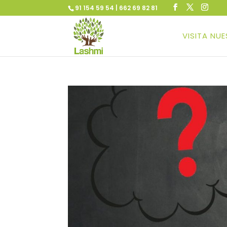
91 154 59 54 | 662 69 82 81
VISITA NU