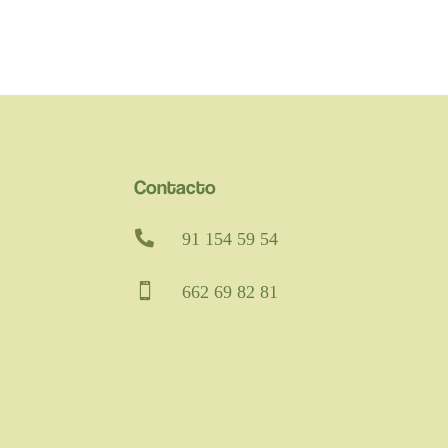
Contacto

91 154 59 54

662 69 82 81