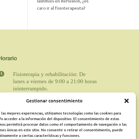
lashmies
en
Reflexión, ¿es
caro ir al fisioterapeuta?
Horario

Fisioterapia y rehabilitación: De
lunes a viernes de 9:00 a 21:00 horas
ininterrumpido.
Gestionar consentimiento
Psicología: Lunes de 18:00 a 21:00
presencialmente y martes online de
 las mejores experiencias, utilizamos tecnologías como las cookies para
16:00a 21:00 pudiéndose ampliar
o acceder a la información del dispositivo. El consentimiento de estas
según disponibilidad
 nos permitirá procesar datos como el comportamiento de navegación o las
ones únicas en este sitio. No consentir o retirar el consentimiento, puede
Médico Rehabilitador: Jueves de
tivamente a ciertas características y funciones.