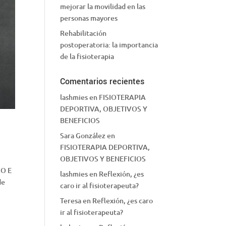
mejorar la movilidad en las
personas mayores
Rehabilitación
postoperatoria: la importancia
de la fisioterapia
Comentarios recientes
lashmies
en
FISIOTERAPIA
DEPORTIVA, OBJETIVOS Y
BENEFICIOS
Sara González
en
FISIOTERAPIA DEPORTIVA,
OBJETIVOS Y BENEFICIOS
CO E
lashmies
en
Reflexión, ¿es
de
caro ir al fisioterapeuta?
Teresa
en
Reflexión, ¿es caro
ir al fisioterapeuta?