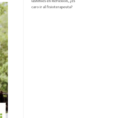
lashmies
en
Reflexión, ¿es
caro ir al fisioterapeuta?