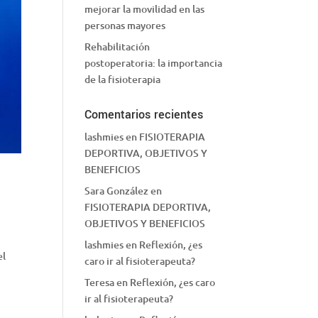
mejorar la movilidad en las
personas mayores
Rehabilitación
postoperatoria: la importancia
de la fisioterapia
Comentarios recientes
lashmies
en
FISIOTERAPIA
DEPORTIVA, OBJETIVOS Y
BENEFICIOS
Sara González
en
FISIOTERAPIA DEPORTIVA,
OBJETIVOS Y BENEFICIOS
lashmies
en
Reflexión, ¿es
el
caro ir al fisioterapeuta?
Teresa
en
Reflexión, ¿es caro
ir al fisioterapeuta?