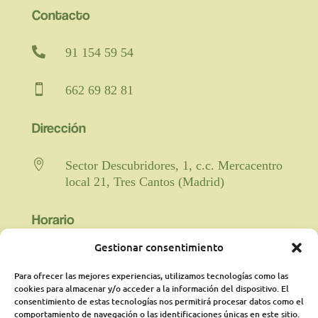
Contacto

91 154 59 54

662 69 82 81
Dirección

Sector Descubridores, 1, c.c. Mercacentro
local 21, Tres Cantos (Madrid)
Horario
Gestionar consentimiento

Fisioterapia y rehabilitación: De lunes a
viernes de 9:00 a 21:00 horas
Para ofrecer las mejores experiencias, utilizamos tecnologías como las
ininterrumpido.
cookies para almacenar y/o acceder a la información del dispositivo. El
consentimiento de estas tecnologías nos permitirá procesar datos como el
comportamiento de navegación o las identificaciones únicas en este sitio.