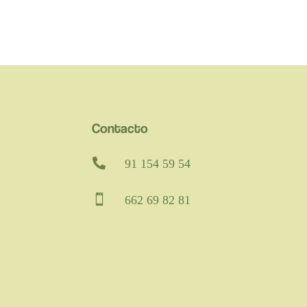
Contacto

91 154 59 54

662 69 82 81