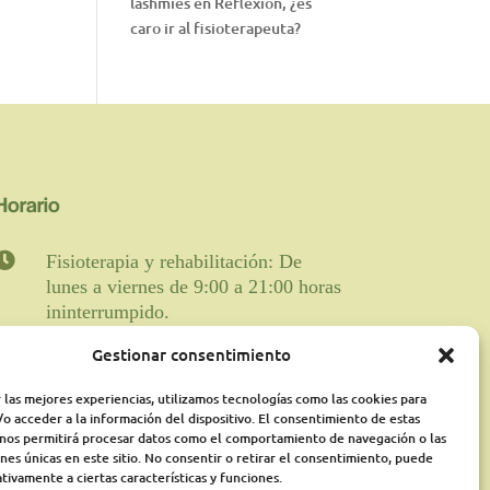
lashmies
en
Reflexión, ¿es
caro ir al fisioterapeuta?
Horario

Fisioterapia y rehabilitación: De
lunes a viernes de 9:00 a 21:00 horas
ininterrumpido.
Gestionar consentimiento
Psicología: Lunes de 18:00 a 21:00
presencialmente y martes online de
 las mejores experiencias, utilizamos tecnologías como las cookies para
16:00a 21:00 pudiéndose ampliar
o acceder a la información del dispositivo. El consentimiento de estas
según disponibilidad
 nos permitirá procesar datos como el comportamiento de navegación o las
ones únicas en este sitio. No consentir o retirar el consentimiento, puede
Médico Rehabilitador: Jueves de
tivamente a ciertas características y funciones.