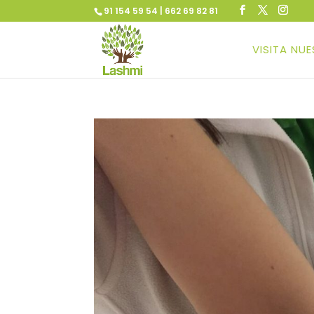
91 154 59 54 | 662 69 82 81
VISITA NU