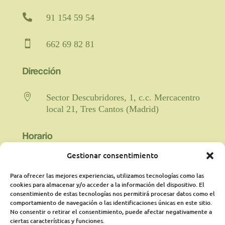

91 154 59 54

662 69 82 81
Dirección

Sector Descubridores, 1, c.c. Mercacentro
local 21, Tres Cantos (Madrid)
Horario
Gestionar consentimiento

Fisioterapia y rehabilitación: De lunes a
viernes de 9:00 a 21:00 horas
Para ofrecer las mejores experiencias, utilizamos tecnologías como las
ininterrumpido.
cookies para almacenar y/o acceder a la información del dispositivo. El
consentimiento de estas tecnologías nos permitirá procesar datos como el
comportamiento de navegación o las identificaciones únicas en este sitio.
Psicología: Lunes de 18:00 a 21:00
No consentir o retirar el consentimiento, puede afectar negativamente a
presencialmente y martes online de 16:00a
ciertas características y funciones.