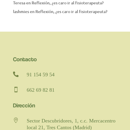
Teresa
en
Reflexión, ¿es caro ir al fisioterapeuta?
lashmies
en
Reflexión, ¿es caro ir al fisioterapeuta?
Contacto

91 154 59 54

662 69 82 81
Dirección

Sector Descubridores, 1, c.c. Mercacentro
local 21, Tres Cantos (Madrid)