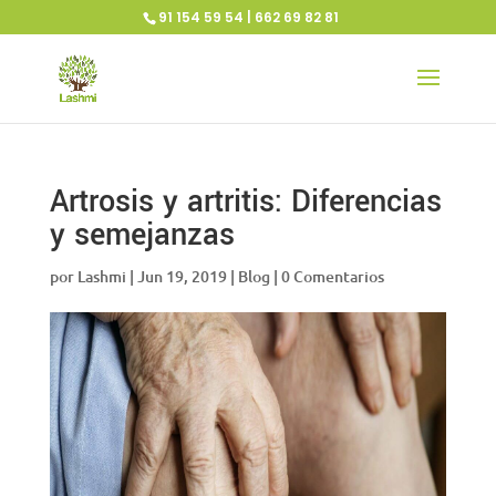
91 154 59 54 | 662 69 82 81
Artrosis y artritis: Diferencias
y semejanzas
por
Lashmi
|
Jun 19, 2019
|
Blog
|
0 Comentarios