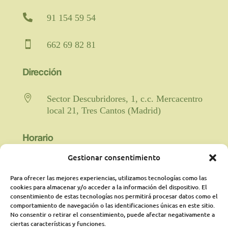

91 154 59 54

662 69 82 81
Dirección

Sector Descubridores, 1, c.c. Mercacentro
local 21, Tres Cantos (Madrid)
Horario
Gestionar consentimiento

Fisioterapia y rehabilitación: De lunes a
viernes de 9:00 a 21:00 horas
Para ofrecer las mejores experiencias, utilizamos tecnologías como las
ininterrumpido.
cookies para almacenar y/o acceder a la información del dispositivo. El
consentimiento de estas tecnologías nos permitirá procesar datos como el
comportamiento de navegación o las identificaciones únicas en este sitio.
Psicología: Lunes de 18:00 a 21:00
No consentir o retirar el consentimiento, puede afectar negativamente a
presencialmente y martes online de 16:00a
ciertas características y funciones.