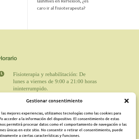
lashmies
en
Reflexión, ¿es
caro ir al fisioterapeuta?
Horario

Fisioterapia y rehabilitación: De
lunes a viernes de 9:00 a 21:00 horas
ininterrumpido.
Gestionar consentimiento
Psicología: Lunes de 18:00 a 21:00
presencialmente y martes online de
 las mejores experiencias, utilizamos tecnologías como las cookies para
16:00a 21:00 pudiéndose ampliar
o acceder a la información del dispositivo. El consentimiento de estas
según disponibilidad
 nos permitirá procesar datos como el comportamiento de navegación o las
ones únicas en este sitio. No consentir o retirar el consentimiento, puede
Médico Rehabilitador: Jueves de
tivamente a ciertas características y funciones.