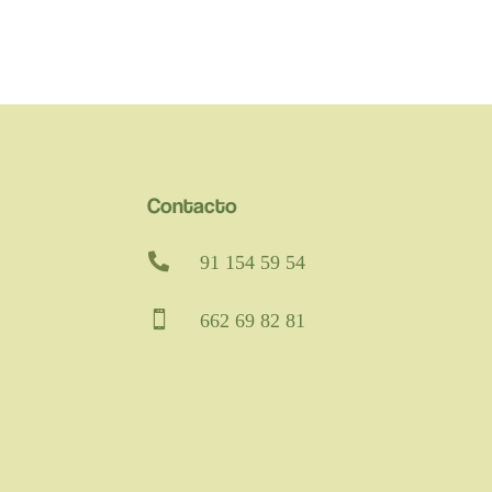
Contacto

91 154 59 54

662 69 82 81