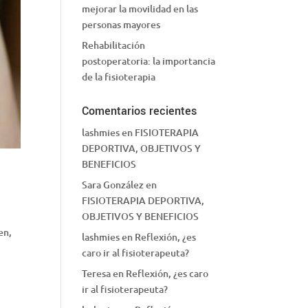
mejorar la movilidad en las
personas mayores
Rehabilitación
postoperatoria: la importancia
de la fisioterapia
Comentarios recientes
lashmies
en
FISIOTERAPIA
DEPORTIVA, OBJETIVOS Y
BENEFICIOS
Sara González
en
FISIOTERAPIA DEPORTIVA,
OBJETIVOS Y BENEFICIOS
en,
lashmies
en
Reflexión, ¿es
caro ir al fisioterapeuta?
Teresa
en
Reflexión, ¿es caro
ir al fisioterapeuta?