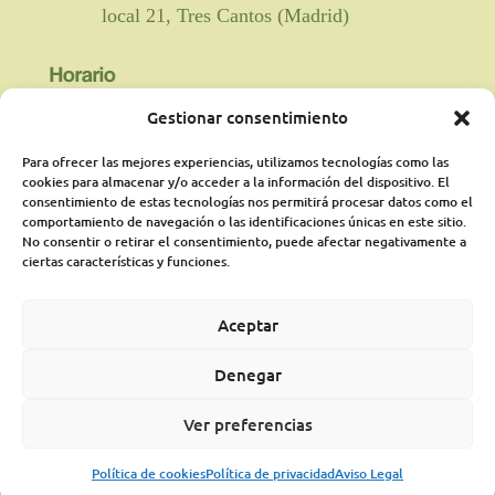
local 21, Tres Cantos (Madrid)
Horario
Gestionar consentimiento

Fisioterapia y rehabilitación: De lunes a
viernes de 9:00 a 21:00 horas
Para ofrecer las mejores experiencias, utilizamos tecnologías como las
ininterrumpido.
cookies para almacenar y/o acceder a la información del dispositivo. El
consentimiento de estas tecnologías nos permitirá procesar datos como el
comportamiento de navegación o las identificaciones únicas en este sitio.
Psicología: Lunes de 18:00 a 21:00
No consentir o retirar el consentimiento, puede afectar negativamente a
presencialmente y martes online de 16:00a
ciertas características y funciones.
21:00 pudiéndose ampliar según
disponibilidad
Aceptar
Médico Rehabilitador: Jueves de 16:15 a
Denegar
20:00 horas.
Ver preferencias
Aviso legal
|
Política de privacidad
|
Política de cookies
PLAN DE PREPARACIÓN AL NACIMIENTO
Política de cookies
Política de privacidad
Aviso Legal