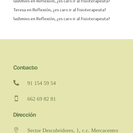
lashmies
en
Reflexión, ¿es caro ir al fisioterapeuta?
Teresa
en
Reflexión, ¿es caro ir al fisioterapeuta?
lashmies
en
Reflexión, ¿es caro ir al fisioterapeuta?
Contacto

91 154 59 54

662 69 82 81
Dirección

Sector Descubridores, 1, c.c. Mercacentro