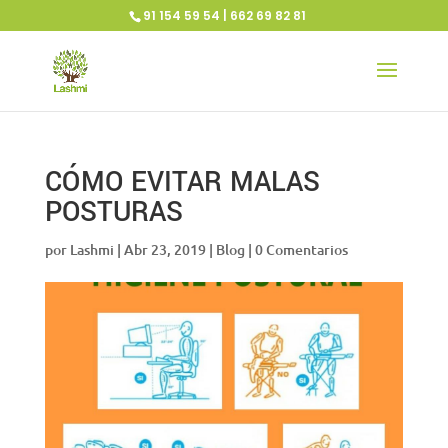
91 154 59 54 | 662 69 82 81
CÓMO EVITAR MALAS
POSTURAS
por
Lashmi
|
Abr 23, 2019
|
Blog
|
0 Comentarios