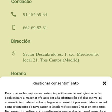
Contacto

91 154 59 54

662 69 82 81
Dirección

Sector Descubridores, 1, c.c. Mercacentro
local 21, Tres Cantos (Madrid)
Horario
Gestionar consentimiento

Fisioterapia y rehabilitación: De lunes a
viernes de 9:00 a 21:00 horas
Para ofrecer las mejores experiencias, utilizamos tecnologías como las
ininterrumpido.
cookies para almacenar y/o acceder a la información del dispositivo. El
consentimiento de estas tecnologías nos permitirá procesar datos como el
comportamiento de navegación o las identificaciones únicas en este sitio.
Psicología: Lunes de 18:00 a 21:00
No consentir o retirar el consentimiento, puede afectar negativamente a