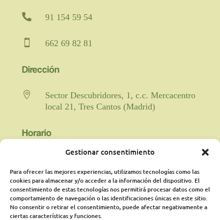

91 154 59 54

662 69 82 81
Dirección

Sector Descubridores, 1, c.c. Mercacentro
local 21, Tres Cantos (Madrid)
Horario
Gestionar consentimiento

Fisioterapia y rehabilitación: De lunes a
viernes de 9:00 a 21:00 horas
Para ofrecer las mejores experiencias, utilizamos tecnologías como las
ininterrumpido.
cookies para almacenar y/o acceder a la información del dispositivo. El
consentimiento de estas tecnologías nos permitirá procesar datos como el
comportamiento de navegación o las identificaciones únicas en este sitio.
Psicología: Lunes de 18:00 a 21:00
No consentir o retirar el consentimiento, puede afectar negativamente a
presencialmente y martes online de 16:00a
ciertas características y funciones.