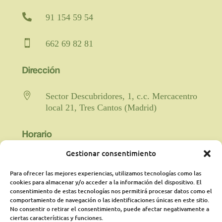

91 154 59 54

662 69 82 81
Dirección

Sector Descubridores, 1, c.c. Mercacentro
local 21, Tres Cantos (Madrid)
Horario
Gestionar consentimiento

Fisioterapia y rehabilitación: De lunes a
viernes de 9:00 a 21:00 horas
Para ofrecer las mejores experiencias, utilizamos tecnologías como las
ininterrumpido.
cookies para almacenar y/o acceder a la información del dispositivo. El
consentimiento de estas tecnologías nos permitirá procesar datos como el
comportamiento de navegación o las identificaciones únicas en este sitio.
Psicología: Lunes de 18:00 a 21:00
No consentir o retirar el consentimiento, puede afectar negativamente a
presencialmente y martes online de 16:00a
ciertas características y funciones.