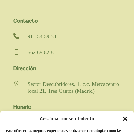
Contacto

91 154 59 54

662 69 82 81
Dirección

Sector Descubridores, 1, c.c. Mercacentro
local 21, Tres Cantos (Madrid)
Horario
Gestionar consentimiento

Fisioterapia y rehabilitación: De lunes a
viernes de 9:00 a 21:00 horas
Para ofrecer las mejores experiencias, utilizamos tecnologías como las