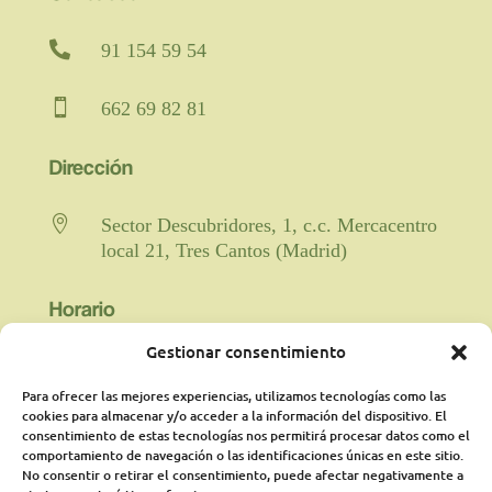

91 154 59 54

662 69 82 81
Dirección

Sector Descubridores, 1, c.c. Mercacentro
local 21, Tres Cantos (Madrid)
Horario
Gestionar consentimiento

Fisioterapia y rehabilitación: De lunes a
viernes de 9:00 a 21:00 horas
Para ofrecer las mejores experiencias, utilizamos tecnologías como las
cookies para almacenar y/o acceder a la información del dispositivo. El
ininterrumpido.
consentimiento de estas tecnologías nos permitirá procesar datos como el
comportamiento de navegación o las identificaciones únicas en este sitio.
Psicología: Lunes de 18:00 a 21:00
No consentir o retirar el consentimiento, puede afectar negativamente a
presencialmente y martes online de 16:00a