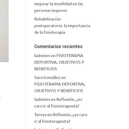
mejorar la movilidad en las
personas mayores
Rehabilitación
postoperatoria: la importancia
de la fisioterapia
Comentarios recientes
lashmies
en
FISIOTERAPIA
DEPORTIVA, OBJETIVOS Y
BENEFICIOS
Sara González
en
FISIOTERAPIA DEPORTIVA,
OBJETIVOS Y BENEFICIOS
s
lashmies
en
Reflexión, ¿es
caro ir al fisioterapeuta?
Teresa
en
Reflexión, ¿es caro
ir al fisioterapeuta?