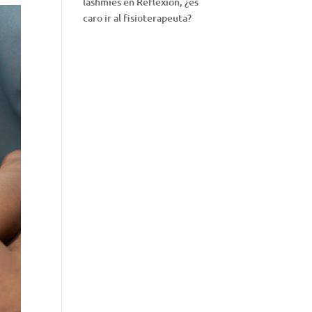
lashmies
en
Reflexión, ¿es
caro ir al fisioterapeuta?