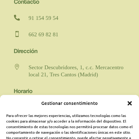
Contacto

91 154 59 54

662 69 82 81
Dirección

Sector Descubridores, 1, c.c. Mercacentro
local 21, Tres Cantos (Madrid)
Horario
Gestionar consentimiento

Fisioterapia y rehabilitación: De lunes a
viernes de 9:00 a 21:00 horas
Para ofrecer las mejores experiencias, utilizamos tecnologías como las
ininterrumpido.
cookies para almacenar y/o acceder a la información del dispositivo. El
consentimiento de estas tecnologías nos permitirá procesar datos como el
comportamiento de navegación o las identificaciones únicas en este sitio.
Psicología: Lunes de 18:00 a 21:00
No consentir o retirar el consentimiento, puede afectar negativamente a