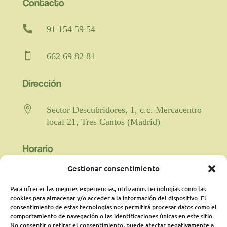
Contacto

91 154 59 54

662 69 82 81
Dirección

Sector Descubridores, 1, c.c. Mercacentro
local 21, Tres Cantos (Madrid)
Horario
Gestionar consentimiento

Fisioterapia y rehabilitación: De lunes a
viernes de 9:00 a 21:00 horas
Para ofrecer las mejores experiencias, utilizamos tecnologías como las
ininterrumpido.
cookies para almacenar y/o acceder a la información del dispositivo. El
consentimiento de estas tecnologías nos permitirá procesar datos como el
comportamiento de navegación o las identificaciones únicas en este sitio.
Psicología: Lunes de 18:00 a 21:00
No consentir o retirar el consentimiento, puede afectar negativamente a