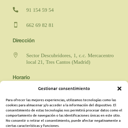

91 154 59 54

662 69 82 81
Dirección

Sector Descubridores, 1, c.c. Mercacentro
local 21, Tres Cantos (Madrid)
Horario
Gestionar consentimiento

Fisioterapia y rehabilitación: De lunes a
viernes de 9:00 a 21:00 horas
Para ofrecer las mejores experiencias, utilizamos tecnologías como las
ininterrumpido.
cookies para almacenar y/o acceder a la información del dispositivo. El
consentimiento de estas tecnologías nos permitirá procesar datos como el
comportamiento de navegación o las identificaciones únicas en este sitio.
Psicología: Lunes de 18:00 a 21:00
No consentir o retirar el consentimiento, puede afectar negativamente a
presencialmente y martes online de 16:00a
ciertas características y funciones.