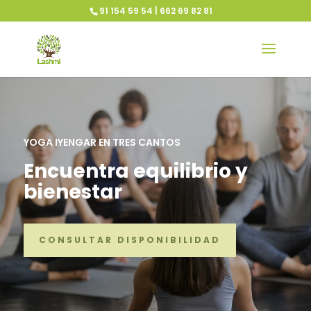
91 154 59 54 | 662 69 82 81
YOGA IYENGAR EN TRES CANTOS
Encuentra equilibrio y
bienestar
CONSULTAR DISPONIBILIDAD