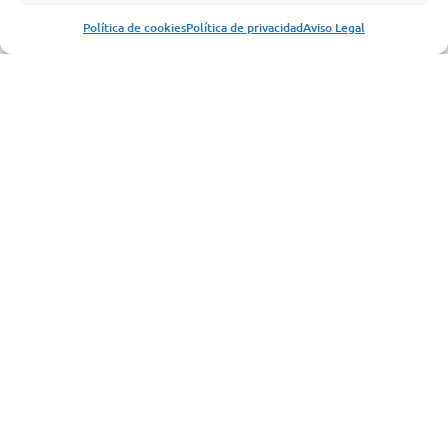
PLAN DE PREPARACIÓN AL NACIMIENTO
Política de cookies
Política de privacidad
Aviso Legal
Mejora de la postura corporal
Aprenderás a colocar tu cuerpo desde la
alineación
correcta
, lo que se traduce en una postura más erguida y
consciente fuera de la esterilla.