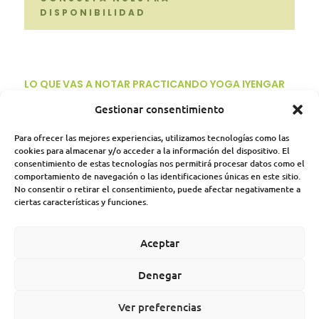
DISPONIBILIDAD
LO QUE VAS A NOTAR PRACTICANDO YOGA IYENGAR
EN TRES CANTOS
Gestionar consentimiento
Cambios reales dentro y
fuera de la esterilla
Para ofrecer las mejores experiencias, utilizamos tecnologías como las
cookies para almacenar y/o acceder a la información del dispositivo. El
consentimiento de estas tecnologías nos permitirá procesar datos como el
comportamiento de navegación o las identificaciones únicas en este sitio.
Esta práctica está orientada al
bienestar general y
No consentir o retirar el consentimiento, puede afectar negativamente a
a la prevención del dolor y las lesiones
, no a un
ciertas características y funciones.
objetivo concreto y rápido. Lo que vas a notar son
cambios sostenidos en el tiempo, que se reflejan en
Aceptar
tu cuerpo, en tu postura y en cómo afrontas el día a
día. Estos son los más habituales entre quienes
Denegar
practican conmigo.
Ver preferencias